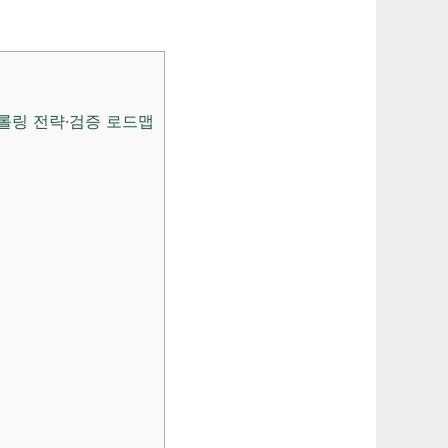
·롤링 전략·검증 로드맵