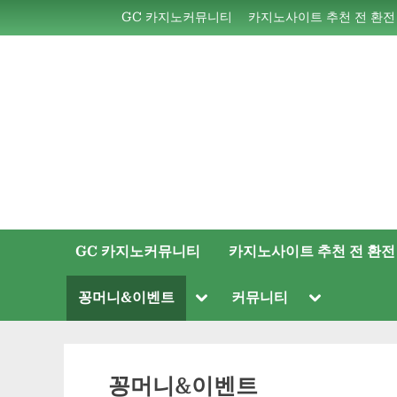
Skip
GC 카지노커뮤니티
카지노사이트 추천 전 환전 
to
content
GC 카지노커뮤니티
카지노사이트 추천 전 환전 
Toggle
Toggle
꽁머니&이벤트
커뮤니티
sub-
sub-
menu
menu
꽁머니&이벤트