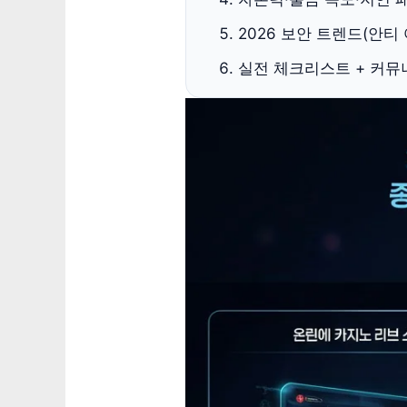
2026 보안 트렌드(안티 어
실전 체크리스트 + 커뮤니