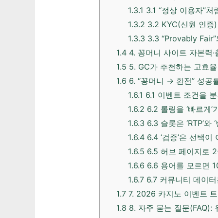
1.3.1
3.1 “정상 이용자”
1.3.2
3.2 KYC(신원 인
1.3.3
3.3 “Provably 
1.4
4. 꽁머니 사이트 자본력
1.5
5. GC가 추천하는 고효
1.6
6. “꽁머니 → 환전” 
1.6.1
6.1 이벤트 조건을 
1.6.2
6.2 롤링을 ‘빠르게
1.6.3
6.3 슬롯은 ‘RTP’
1.6.4
6.4 ‘검증’은 선택
1.6.5
6.5 허브 페이지로 
1.6.6
6.6 용어를 모르면 1
1.6.7
6.7 커뮤니티 데이터
1.7
7. 2026 카지노 이벤트
1.8
8. 자주 묻는 질문(FAQ)