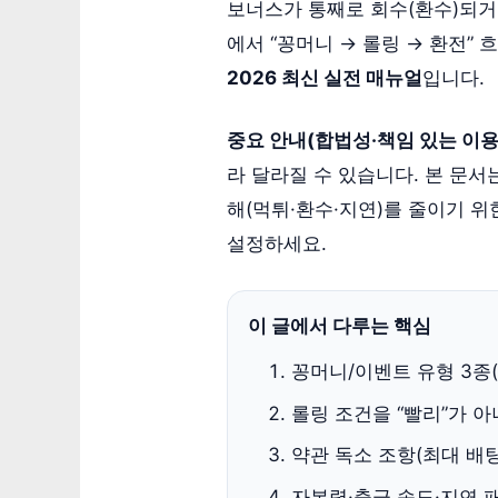
보너스가 통째로 회수(환수)되거
에서 “꽁머니 → 롤링 → 환전”
2026 최신 실전 매뉴얼
입니다.
중요 안내(합법성·책임 있는 이용
라 달라질 수 있습니다. 본 문서
해(먹튀·환수·지연)를 줄이기 
설정하세요.
이 글에서 다루는 핵심
꽁머니/이벤트 유형 3종
롤링 조건을 “빨리”가 아
약관 독소 조항(최대 배팅
자본력·출금 속도·지연 